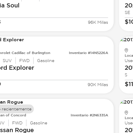
ia
Soul
20
SE
8
$1
96K Millas
vrolet Cadillac of Burlington
Inventario #14N5226A
Loca
SUV
FWD
Gasoline
Use
ord
Explorer
20
S
9
$1
90K Millas
 recientemente
san of Concord
Inventario #2N6335A
Loca
UV
FWD
Gasoline
Use
issan
Rogue
20