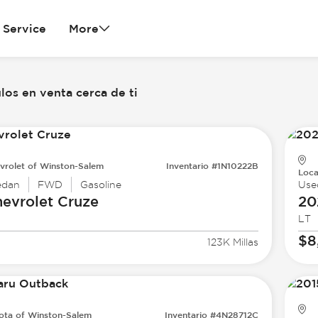
Service
More
los en venta cerca de ti
vrolet of Winston-Salem
Inventario #1N10222B
Loca
edan
FWD
Gasoline
Use
evrolet
Cruze
20
LT
$8
123K Millas
ota of Winston-Salem
Inventario #4N28712C