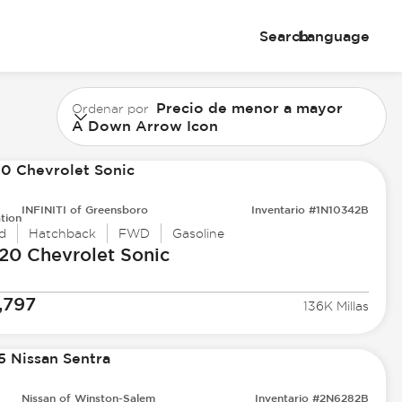
Search
Language
Precio de menor a mayor
Ordenar por
A Down Arrow Icon
INFINITI of Greensboro
Inventario #1N10342B
tion
d
Hatchback
FWD
Gasoline
20 Chevrolet
Sonic
,797
136K Millas
Nissan of Winston-Salem
Inventario #2N6282B