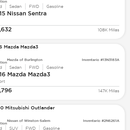
tion
d
Sedan
FWD
Gasoline
15 Nissan
Sentra
,632
108K Millas
Mazda of Burlington
Inventario #13N3183A
tion
d
Sedan
FWD
Gasoline
16 Mazda
Mazda3
ort
,796
147K Millas
Nissan of Winston-Salem
Inventario #2N6261A
tion
d
SUV
FWD
Gasoline