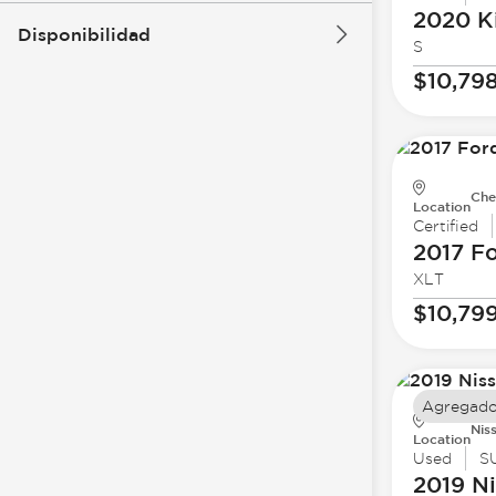
2020 K
Disponibilidad
S
$10,79
Che
Location
Certified
2017 F
XLT
$10,79
Agregado
Nis
Location
Used
S
2019 N