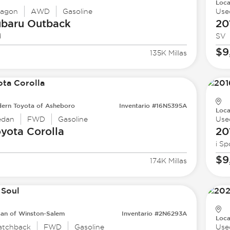
Loca
agon
AWD
Gasoline
Use
ubaru
Outback
20
d
SV
$9
135K Millas
ern Toyota of Asheboro
Inventario #16N5395A
Loca
edan
FWD
Gasoline
Use
oyota
Corolla
20
i Sp
$9
174K Millas
san of Winston-Salem
Inventario #2N6293A
Loca
atchback
FWD
Gasoline
Use