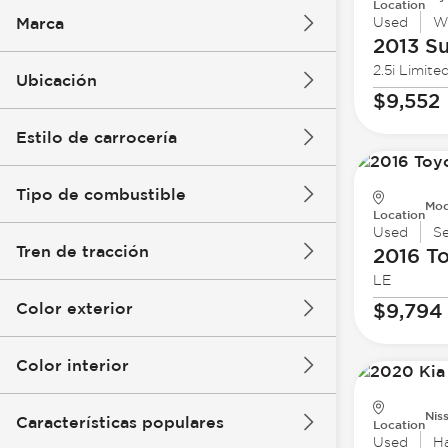
Location
Marca
Used
W
2013 S
2.5i Limite
Ubicación
$9,552
Estilo de carrocería
Tipo de combustible
Mod
Location
Used
S
Tren de tracción
2016 T
LE
Color exterior
$9,794
Color interior
Nis
Características populares
Location
Used
H