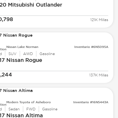
20 Mitsubishi
Outlander
0,798
121K Millas
Nissan Lake Norman
Inventario #6N5095A
tion
d
SUV
AWD
Gasoline
17 Nissan
Rogue
1,244
137K Millas
Modern Toyota of Asheboro
Inventario #16N5443A
tion
d
Sedan
FWD
Gasoline
17 Nissan
Altima