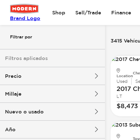
Shop
Sell/Trade
Finance
Brand Logo
Filtrar por
3415 Vehícu
Filtros aplicados
Che
Precio
Location
Used
S
2017 Ch
Millaje
LT
$8k
$147k
$8,473
Nuevo o usado
0 mi
277k mi
Año
Toy