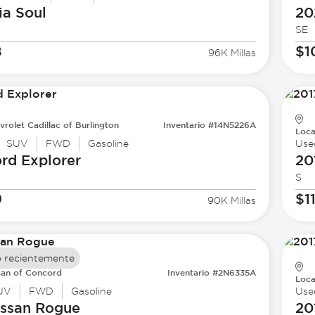
ia
Soul
20
SE
8
$1
96K Millas
vrolet Cadillac of Burlington
Inventario #14N5226A
Loca
SUV
FWD
Gasoline
Use
ord
Explorer
20
S
9
$1
90K Millas
 recientemente
san of Concord
Inventario #2N6335A
Loca
UV
FWD
Gasoline
Use
issan
Rogue
20