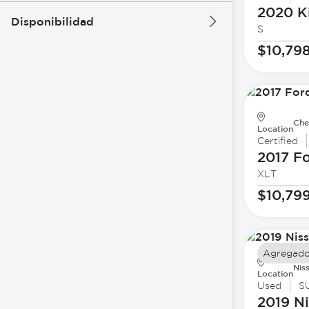
2020 K
Disponibilidad
S
$10,79
Che
Location
Certified
2017 F
XLT
$10,79
Agregado
Nis
Location
Used
S
2019 N