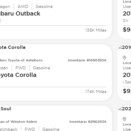
Loca
agon
AWD
Gasoline
Use
ubaru
Outback
20
d
SV
$9
135K Millas
ern Toyota of Asheboro
Inventario #16N5395A
Loca
edan
FWD
Gasoline
Use
oyota
Corolla
20
i Sp
$9
174K Millas
san of Winston-Salem
Inventario #2N6293A
Loca
atchback
FWD
Gasoline
Use