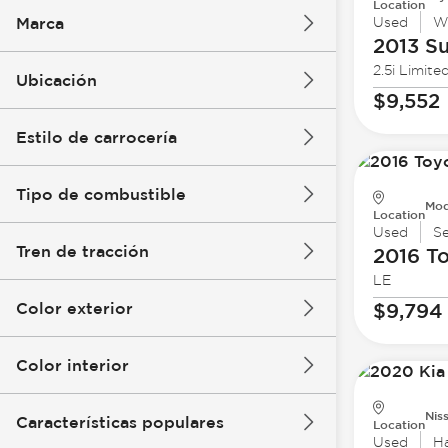
Location
Marca
Used
W
2013 S
2.5i Limite
Ubicación
$9,552
Estilo de carrocería
Tipo de combustible
Mod
Location
Used
S
Tren de tracción
2016 T
LE
Color exterior
$9,794
Color interior
Nis
Características populares
Location
Used
H