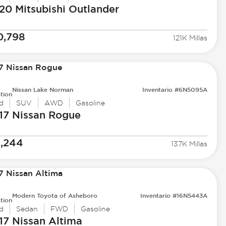
20 Mitsubishi
Outlander
0,798
121K Millas
Nissan Lake Norman
Inventario #6N5095A
tion
d
SUV
AWD
Gasoline
17 Nissan
Rogue
1,244
137K Millas
Modern Toyota of Asheboro
Inventario #16N5443A
tion
d
Sedan
FWD
Gasoline
17 Nissan
Altima