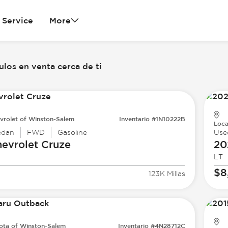
Service
More
los en venta cerca de ti
vrolet of Winston-Salem
Inventario #1N10222B
Loca
edan
FWD
Gasoline
Use
evrolet
Cruze
20
LT
$8
123K Millas
ota of Winston-Salem
Inventario #4N28712C