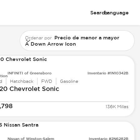
Search
Language
Precio de menor a mayor
Ordenar por
A Down Arrow Icon
INFINITI of Greensboro
Inventario #1N10342B
tion
d
Hatchback
FWD
Gasoline
20 Chevrolet
Sonic
,798
136K Millas
Nissan of Winston-Salem
Inventario #2N6282B