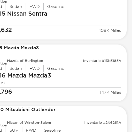
tion
d
Sedan
FWD
Gasoline
15 Nissan
Sentra
,632
108K Millas
Mazda of Burlington
Inventario #13N3183A
tion
d
Sedan
FWD
Gasoline
16 Mazda
Mazda3
ort
,796
147K Millas
Nissan of Winston-Salem
Inventario #2N6261A
tion
d
SUV
FWD
Gasoline