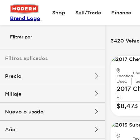
Shop
Sell/Trade
Finance
Brand Logo
Filtrar por
3420 Vehícu
Filtros aplicados
Che
Precio
Location
Used
S
2017 Ch
Millaje
LT
$8k
$147k
$8,473
Nuevo o usado
0 mi
277k mi
Año
Toy