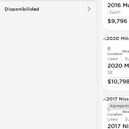
2016 M
Disponibilidad
i Sport
$9,796
Nis
Location
Used
S
2020 Mi
SE
$10,79
Agregado
Nis
Location
Used
S
2017 Ni