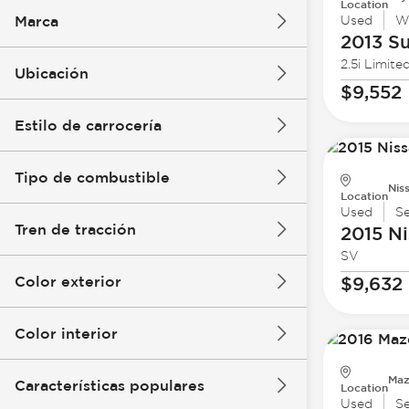
Location
Marca
Used
W
2013 S
2.5i Limite
Ubicación
$9,552
Estilo de carrocería
Tipo de combustible
Nis
Location
Used
S
Tren de tracción
2015 Ni
SV
Color exterior
$9,632
Color interior
Maz
Características populares
Location
Used
S