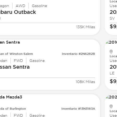
Loca
agon
AWD
Gasoline
Use
ubaru
Outback
20
d
SV
$9
135K Millas
san of Winston-Salem
Inventario #2N6282B
Loca
edan
FWD
Gasoline
Use
ssan
Sentra
20
LE
$9
108K Millas
da of Burlington
Inventario #13N3183A
Loca
edan
FWD
Gasoline
Use