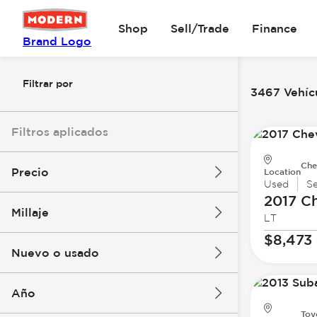
Shop
Sell/Trade
Finance
Brand Logo
Filtrar por
3467 Vehícu
Filtros aplicados
Che
Precio
Location
Used
S
2017 Ch
Millaje
LT
$8k
$147k
$8,473
Nuevo o usado
0 mi
277k mi
Año
Toy