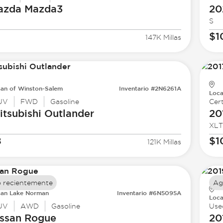
azda
Mazda3
20
S
$1
147K Millas
san of Winston-Salem
Inventario #2N6261A
Loca
UV
FWD
Gasoline
Cert
tsubishi
Outlander
20
XLT
8
$1
121K Millas
 recientemente
Ag
san Lake Norman
Inventario #6N5095A
Loca
UV
AWD
Gasoline
Use
ssan
Rogue
20