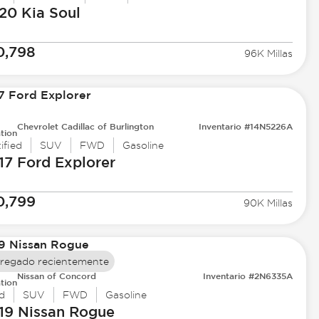
20 Kia
Soul
0,798
96K Millas
Chevrolet Cadillac of Burlington
Inventario #14N5226A
tion
ified
SUV
FWD
Gasoline
17 Ford
Explorer
0,799
90K Millas
regado recientemente
Nissan of Concord
Inventario #2N6335A
tion
d
SUV
FWD
Gasoline
19 Nissan
Rogue