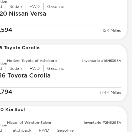
tion
d
Sedan
FWD
Gasoline
20 Nissan
Versa
,594
112K Millas
Modern Toyota of Asheboro
Inventario #16N5395A
tion
d
Sedan
FWD
Gasoline
16 Toyota
Corolla
,794
174K Millas
Nissan of Winston-Salem
Inventario #2N6293A
tion
d
Hatchback
FWD
Gasoline