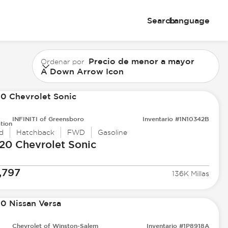
Search
Language
Precio de menor a mayor
Ordenar por
A Down Arrow Icon
INFINITI of Greensboro
Inventario #1N10342B
tion
d
Hatchback
FWD
Gasoline
20 Chevrolet
Sonic
,797
136K Millas
Chevrolet of Winston-Salem
Inventario #1P8918A