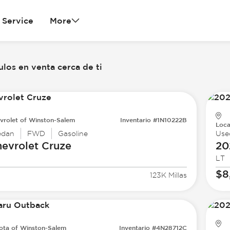
Service
More
los en venta cerca de ti
vrolet of Winston-Salem
Inventario #1N10222B
Loca
edan
FWD
Gasoline
Use
evrolet
Cruze
20
LT
$8
123K Millas
ota of Winston-Salem
Inventario #4N28712C