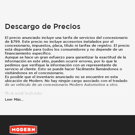
Descargo de Precios
El precio anunciado incluye una tarifa de servicios del concesionario
de $799. Este precio no incluye accesorios instalados por el
concesionario, impuestos, placa, título ni tarifas de registro. El precio
está disponible para todos los consumidores y no depende de un
financiamiento específico.
Aunque se hace un gran esfuerzo para garantizar la exactitud de la
información en este sitio, pueden ocurrir errores, por lo que le
pedimos que verifique la información con un representante de
servicio al cliente. Esto se puede hacer fácilmente llamándonos o
visitándonos en el concesionario.
Es posible que el inventario anunciado no se encuentre en esta
ubicación de Modern. No hay ningún cargo asociado con el traslado
de un vehículo de un concesionario Modern Automotive a otro.
Qué está incluido
:
Los precios anunciados incluyen las opciones instaladas de fábrica, el
Leer Más
...
MSRP, los costos de transporte de fábrica y los reembolsos e
incentivos aplicables para los que califican todos los consumidores.
Pueden existir reembolsos o incentivos adicionales según la
elegibilidad. Estos incentivos y precios están sujetos a cambios
según los programas del fabricante.
Qué no está incluido
:
Los precios y pagos no incluyen impuestos, placas, título ni registro.
La mayoría de los vehículos vienen equipados con el Paquete de
Cuidado Moderno ($1,495). Comuníquese con nosotros para obtener