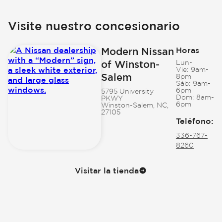
Visite nuestro concesionario
Modern Nissan
Horas
of Winston-
Lun-
Vie:
9am-
Salem
8pm
Sáb:
9am-
6pm
5795 University
Dom:
8am-
PKWY
6pm
Winston-Salem, NC,
27105
Teléfono
:
336-767-
8260
Visitar la tienda