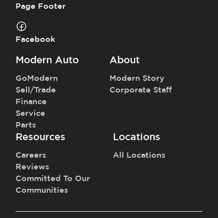
detalles sobre este vehículo en específico.
Page Footer
Facebook
Modern Auto
About
GoModern
Modern Story
Sell/Trade
Corporate Staff
Finance
Service
Parts
Resources
Locations
Careers
All Locations
Reviews
Committed To Our
Communities