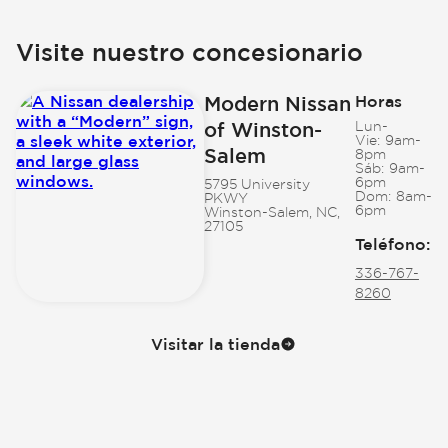
Visite nuestro concesionario
Modern Nissan
Horas
of Winston-
Lun-
Vie:
9am-
Salem
8pm
Sáb:
9am-
6pm
5795 University
Dom:
8am-
PKWY
6pm
Winston-Salem, NC,
27105
Teléfono
:
336-767-
8260
Visitar la tienda