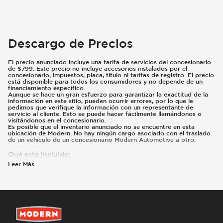
Descargo de Precios
El precio anunciado incluye una tarifa de servicios del concesionario
de $799. Este precio no incluye accesorios instalados por el
concesionario, impuestos, placa, título ni tarifas de registro. El precio
está disponible para todos los consumidores y no depende de un
financiamiento específico.
Aunque se hace un gran esfuerzo para garantizar la exactitud de la
información en este sitio, pueden ocurrir errores, por lo que le
pedimos que verifique la información con un representante de
servicio al cliente. Esto se puede hacer fácilmente llamándonos o
visitándonos en el concesionario.
Es posible que el inventario anunciado no se encuentre en esta
ubicación de Modern. No hay ningún cargo asociado con el traslado
de un vehículo de un concesionario Modern Automotive a otro.
Qué está incluido
:
Los precios anunciados incluyen las opciones instaladas de fábrica, el
Leer Más
...
MSRP, los costos de transporte de fábrica y los reembolsos e
incentivos aplicables para los que califican todos los consumidores.
Pueden existir reembolsos o incentivos adicionales según la
elegibilidad. Estos incentivos y precios están sujetos a cambios
según los programas del fabricante.
Qué no está incluido
:
Los precios y pagos no incluyen impuestos, placas, título ni registro.
La mayoría de los vehículos vienen equipados con el Paquete de
Cuidado Moderno ($1,495). Comuníquese con nosotros para obtener