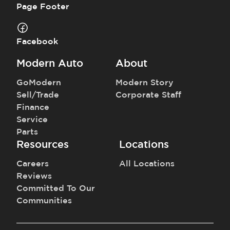
detalles sobre este vehículo en específico.
Page Footer
Facebook
Modern Auto
About
GoModern
Modern Story
Sell/Trade
Corporate Staff
Finance
Service
Parts
Resources
Locations
Careers
All Locations
Reviews
Committed To Our
Communities