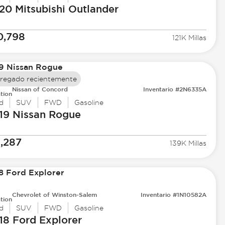
20 Mitsubishi
Outlander
0,798
121K Millas
regado recientemente
Nissan of Concord
Inventario #2N6335A
tion
d
SUV
FWD
Gasoline
19 Nissan
Rogue
1,287
139K Millas
Chevrolet of Winston-Salem
Inventario #1N10582A
tion
d
SUV
FWD
Gasoline
18 Ford
Explorer