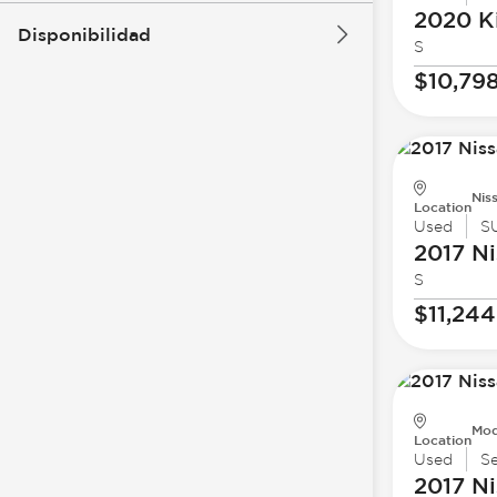
2020 K
Disponibilidad
S
$10,79
Nis
Location
Used
S
2017 Ni
S
$11,244
Mod
Location
Used
S
2017 Ni