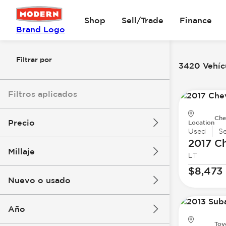
Shop
Sell/Trade
Finance
Brand Logo
Filtrar por
3420 Vehícu
Filtros aplicados
Che
Precio
Location
Used
S
2017 Ch
Millaje
LT
$8k
$147k
$8,473
Nuevo o usado
0 mi
277k mi
Año
Toy