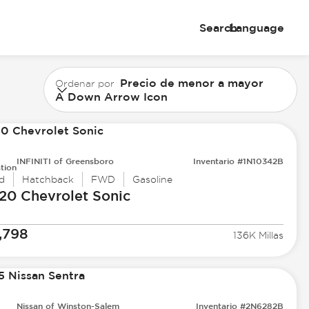
Search
Language
Precio de menor a mayor
Ordenar por
A Down Arrow Icon
INFINITI of Greensboro
Inventario #1N10342B
tion
d
Hatchback
FWD
Gasoline
20 Chevrolet
Sonic
,798
136K Millas
Nissan of Winston-Salem
Inventario #2N6282B