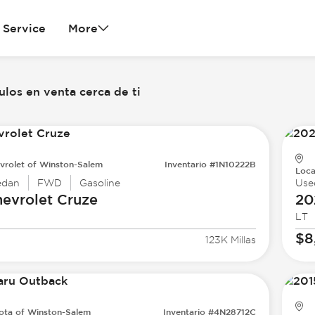
Service
More
los en venta cerca de ti
vrolet of Winston-Salem
Inventario #1N10222B
Loca
edan
FWD
Gasoline
Use
evrolet
Cruze
20
LT
$8
123K Millas
ota of Winston-Salem
Inventario #4N28712C