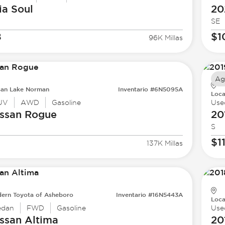
ia
Soul
20
SE
8
$1
96K Millas
Ag
san Lake Norman
Inventario #6N5095A
Loca
UV
AWD
Gasoline
Use
ssan
Rogue
20
S
$1
137K Millas
ern Toyota of Asheboro
Inventario #16N5443A
Loca
edan
FWD
Gasoline
Use
ssan
Altima
20