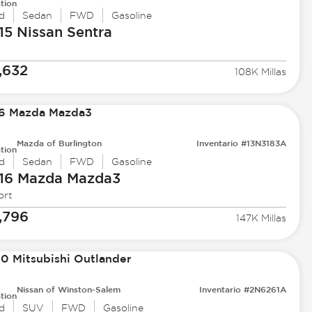
tion
d
Sedan
FWD
Gasoline
15 Nissan
Sentra
,632
108K Millas
Mazda of Burlington
Inventario #13N3183A
tion
d
Sedan
FWD
Gasoline
16 Mazda
Mazda3
ort
,796
147K Millas
Nissan of Winston-Salem
Inventario #2N6261A
tion
d
SUV
FWD
Gasoline