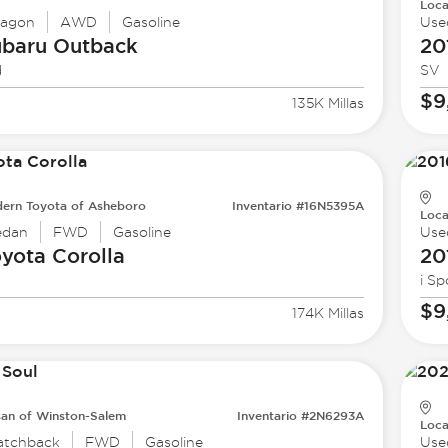
Loca
agon
AWD
Gasoline
Use
ubaru
Outback
20
d
SV
$9
135K Millas
ern Toyota of Asheboro
Inventario #16N5395A
Loca
edan
FWD
Gasoline
Use
oyota
Corolla
20
i Sp
$9
174K Millas
san of Winston-Salem
Inventario #2N6293A
Loca
atchback
FWD
Gasoline
Use