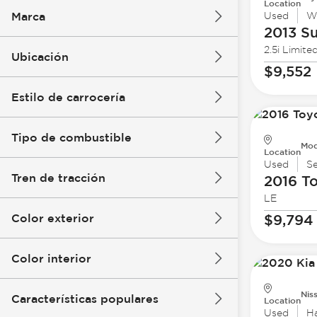
Location
Marca
Used
W
2013 S
2.5i Limite
Ubicación
$9,552
Estilo de carrocería
Tipo de combustible
Mod
Location
Used
S
Tren de tracción
2016 T
LE
Color exterior
$9,794
Color interior
Nis
Características populares
Location
Used
H