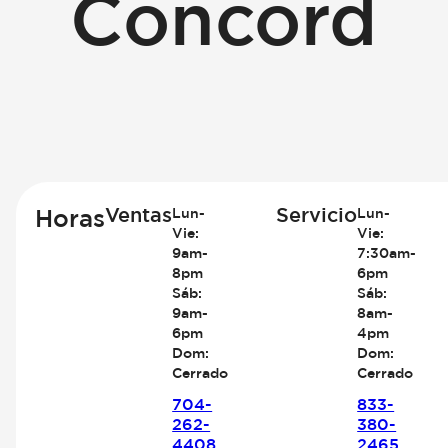
Concord
Ventas
Servicio
Horas
Lun-
Lun-
Vie:
Vie:
9am-
7:30am-
8pm
6pm
Sáb:
Sáb:
9am-
8am-
6pm
4pm
Dom:
Dom:
Cerrado
Cerrado
704-
833-
262-
380-
4408
2465