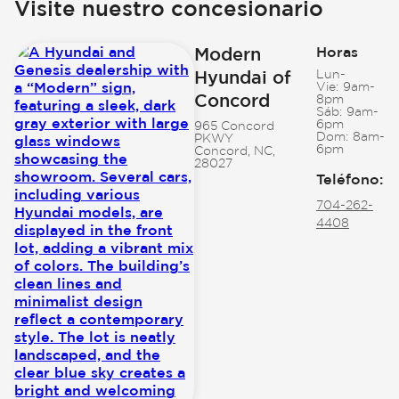
Visite nuestro concesionario
Modern
Horas
Hyundai of
Lun-
Vie:
9am-
Concord
8pm
Sáb:
9am-
6pm
965 Concord
Dom:
8am-
PKWY
6pm
Concord, NC,
28027
Teléfono
:
704-262-
4408