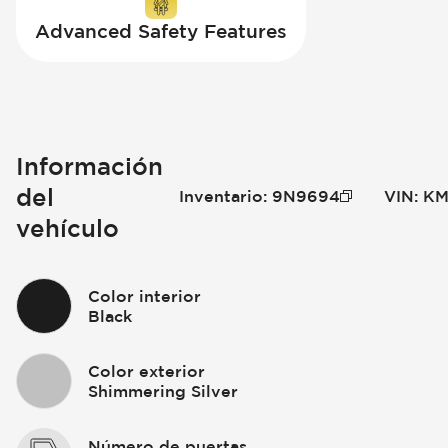
Advanced Safety Features
Información
del
Inventario
:
9N9694
VIN
:
KM
vehículo
Color interior
Black
Color exterior
Shimmering Silver
Número de puertas