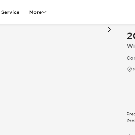
Service
More
2
Wi
Con
M
Pre
Desg