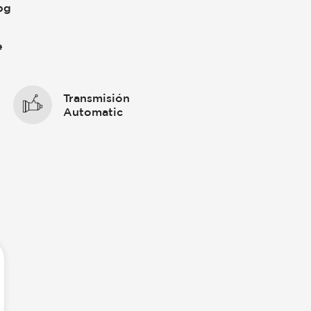
pg
e
r
Transmisión
Automatic