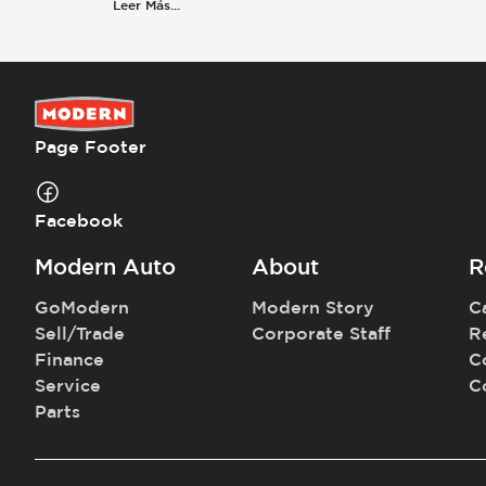
Leer Más
...
Page Footer
Facebook
Modern Auto
About
R
GoModern
Modern Story
C
Sell/Trade
Corporate Staff
R
Finance
C
Service
C
Parts