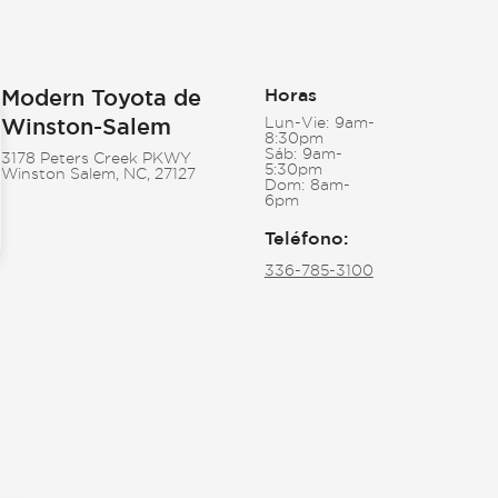
Modern Toyota de
Horas
Winston-Salem
Lun-Vie:
9am-
8:30pm
Sáb:
9am-
3178 Peters Creek PKWY
5:30pm
Winston Salem, NC, 27127
Dom:
8am-
6pm
Teléfono
:
336-785-3100