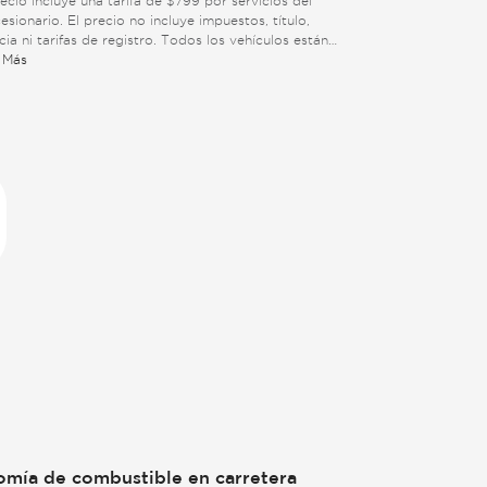
recio incluye una tarifa de $799 por servicios del
esionario. El precio no incluye impuestos, título,
ncia ni tarifas de registro. Todos los vehículos están
tos a venta previa. Vea abajo para información
 Más
onal.
mía de combustible en carretera