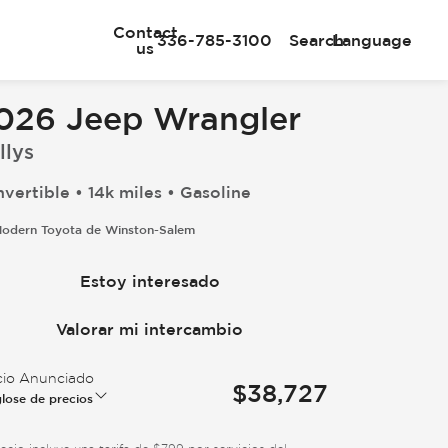
Contact
336-785-3100
Search
Language
us
026 Jeep Wrangler
llys
vertible • 14k miles • Gasoline
odern Toyota de Winston-Salem
Estoy interesado
Valorar mi intercambio
cio Anunciado
$38,727
lose de precios