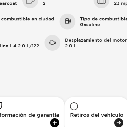
learcoat
2
23 m
 combustible en ciudad
Tipo de combustibl
Gasoline
Desplazamiento del moto
ine I-4 2.0 L/122
2.0 L
formación de garantía
Retiros del vehículo