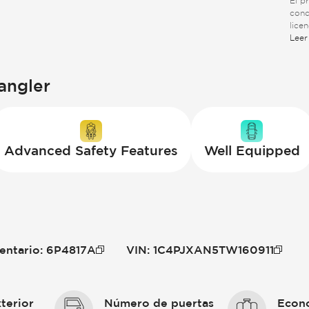
El p
conc
lice
suje
Leer
adici
angler
Advanced Safety Features
Well Equipped
entario
:
6P4817A
VIN
:
1C4PJXAN5TW160911
terior
Número de puertas
Econo