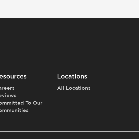
esources
Locations
areers
All Locations
eviews
ommitted To Our
ommunities