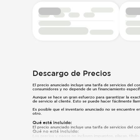
Power Outlet - 12V
Courtesy Lights - Delayed/Fade
Front Seat - Height Adjustment
Cup Holders - Illuminated
Driver Seat - Reclining - Manual
Front Seat - Lumbar Adjustment
Sunroof - Plastic
Passenger Seat - Bucket
Front Seat - Fore/Aft Adjustment
Descargo de Precios
El precio anunciado incluye una tarifa de servicios del co
consumidores y no depende de un financiamiento específ
Aunque se hace un gran esfuerzo para garantizar la exacti
de servicio al cliente. Esto se puede hacer fácilmente ll
Es posible que el inventario anunciado no se encuentre 
otro.
Qué está incluido
:
El precio anunciado incluye una tarifa de servicios del c
Qué no está incluido
:
Los precios y pagos no incluyen impuestos, placas, título n