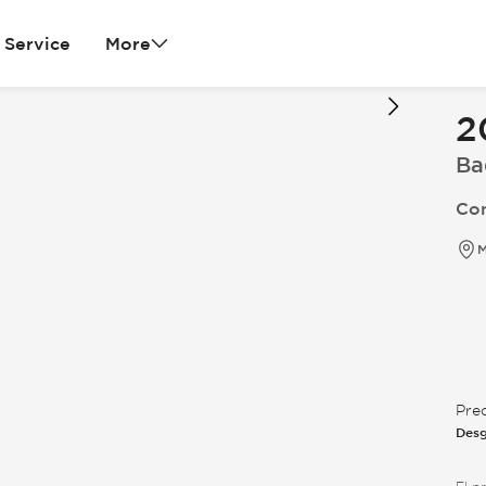
Service
More
2
Ba
Con
M
Pre
Desg