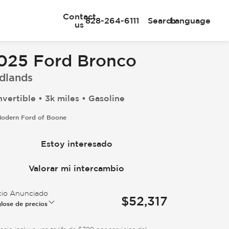
Contact
828-264-6111
Search
Language
us
025 Ford Bronco
dlands
vertible • 3k miles • Gasoline
odern Ford of Boone
Estoy interesado
Valorar mi intercambio
cio Anunciado
$52,317
lose de precios