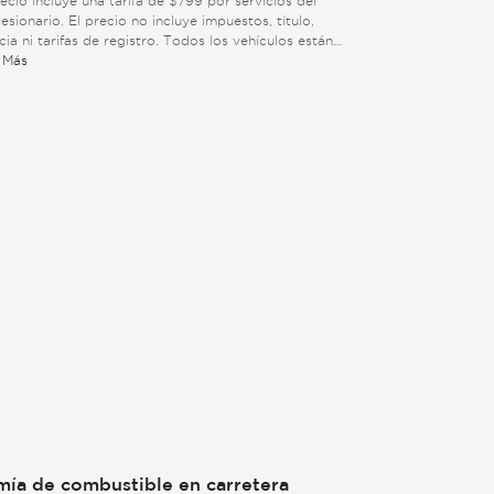
recio incluye una tarifa de $799 por servicios del
esionario. El precio no incluye impuestos, título,
ncia ni tarifas de registro. Todos los vehículos están
tos a venta previa. Vea abajo para información
 Más
onal.
ía de combustible en carretera