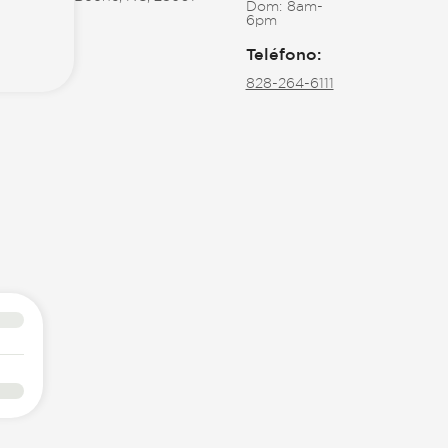
Dom:
8am-
6pm
Teléfono
:
828-264-6111