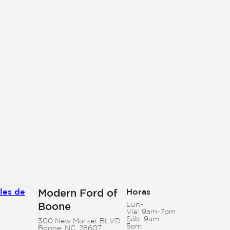
Modern Ford of
Horas
Boone
Lun-
Vie:
9am-7pm
Sáb:
9am-
300 New Market BLVD
5pm
Boone, NC, 28607