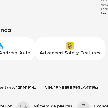
El p
conc
lice
suje
Leer
adici
onco
 Android Auto
Advanced Safety Features
entario
:
12PM1914
VIN
:
1FMEE9BP9SLA41116
terior
Número de puertas
Econom