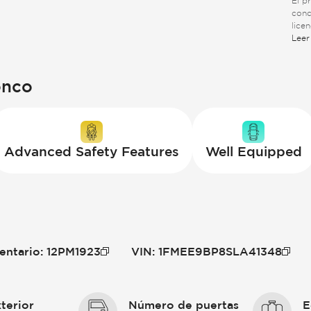
El p
conc
lice
suje
Leer
adici
onco
Advanced Safety Features
Well Equipped
entario
:
12PM1923
VIN
:
1FMEE9BP8SLA41348
terior
Número de puertas
E