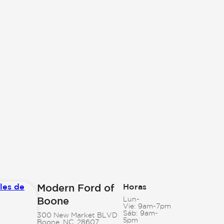
Modern Ford of
Horas
Boone
Lun-
Vie:
9am-7pm
Sáb:
9am-
300 New Market BLVD
5pm
Boone, NC, 28607