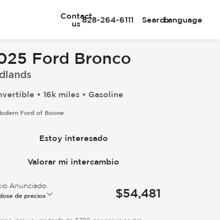
Contact
828-264-6111
Search
Language
us
025 Ford Bronco
dlands
vertible • 16k miles • Gasoline
odern Ford of Boone
Estoy interesado
Valorar mi intercambio
cio Anunciado
$54,481
lose de precios