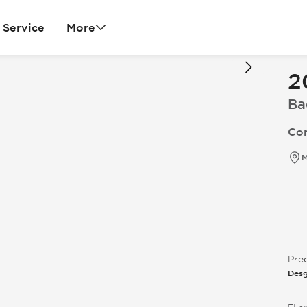
Service
More
2
Ba
Con
M
Pre
Desg