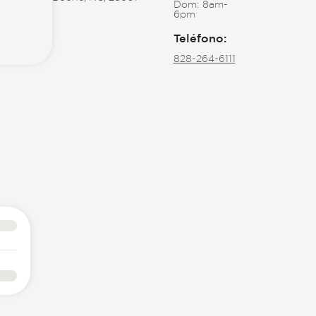
Dom:
8am-
6pm
Teléfono
:
828-264-6111