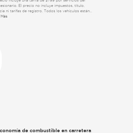
recio incluye una tarifa de $799 por servicios del
esionario. El precio no incluye impuestos, título,
ncia ni tarifas de registro. Todos los vehículos están
tos a venta previa. Vea abajo para información
 Más
onal.
conomía de combustible en carretera