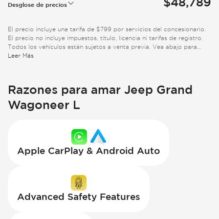
$48,789
Desglose de precios
El precio incluye una tarifa de $799 por servicios del concesionario.
El precio no incluye impuestos, título, licencia ni tarifas de registro.
Todos los vehículos están sujetos a venta previa. Vea abajo para
información adicional.
Leer Más
Razones para amar Jeep Grand
Wagoneer L
Apple CarPlay & Android Auto
Advanced Safety Features