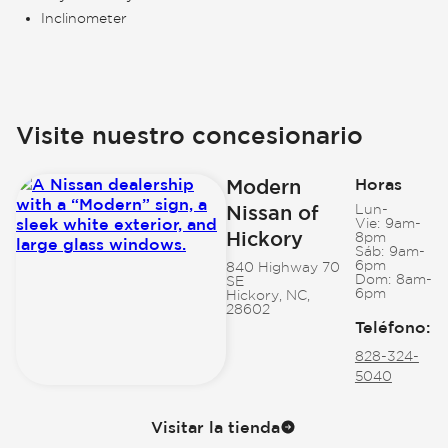
Inclinometer
Visite nuestro concesionario
Modern
Horas
Nissan of
Lun-
Vie:
9am-
Hickory
8pm
Sáb:
9am-
6pm
840 Highway 70
Dom:
8am-
SE
6pm
Hickory, NC,
28602
Teléfono
:
828-324-
5040
Visitar la tienda