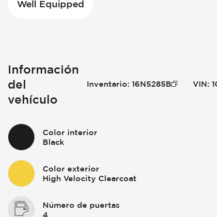
Well Equipped
Información
del
Inventario
:
16N5285B
VIN
:
1
vehículo
Color interior
Black
Color exterior
High Velocity Clearcoat
Número de puertas
4