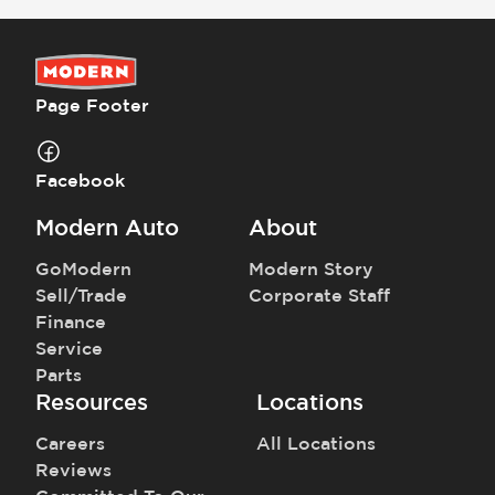
Los precios y pagos no incluyen impuestos, placas, título ni registro.
La mayoría de los vehículos están equipados con el Paquete de
Cuidado Moderno ($1,495). Comuníquese con nosotros para obtener
detalles sobre este vehículo en específico.
Page Footer
Facebook
Modern Auto
About
GoModern
Modern Story
Sell/Trade
Corporate Staff
Finance
Service
Parts
Resources
Locations
Careers
All Locations
Reviews