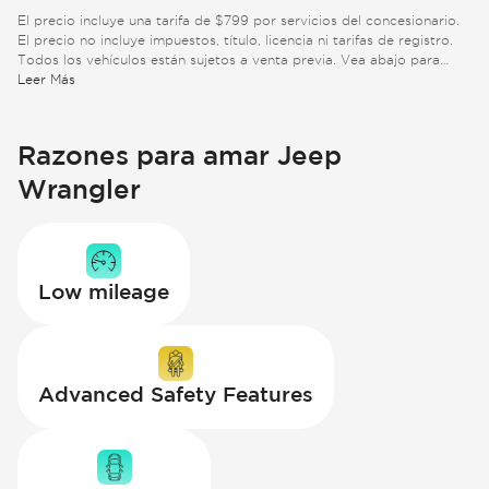
El precio incluye una tarifa de $799 por servicios del concesionario.
El precio no incluye impuestos, título, licencia ni tarifas de registro.
Todos los vehículos están sujetos a venta previa. Vea abajo para
información adicional.
Leer Más
Razones para amar Jeep
Wrangler
Low mileage
Advanced Safety Features