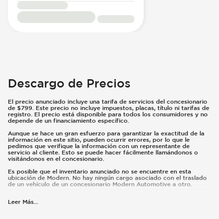
Descargo de Precios
El precio anunciado incluye una tarifa de servicios del concesionario
de $799. Este precio no incluye impuestos, placas, título ni tarifas de
registro. El precio está disponible para todos los consumidores y no
depende de un financiamiento específico.
Aunque se hace un gran esfuerzo para garantizar la exactitud de la
información en este sitio, pueden ocurrir errores, por lo que le
pedimos que verifique la información con un representante de
servicio al cliente. Esto se puede hacer fácilmente llamándonos o
visitándonos en el concesionario.
Es posible que el inventario anunciado no se encuentre en esta
ubicación de Modern. No hay ningún cargo asociado con el traslado
de un vehículo de un concesionario Modern Automotive a otro.
Qué está incluido
:
Leer Más
...
El precio anunciado incluye una tarifa de servicios del concesionario
de $799.
Qué no está incluido
: