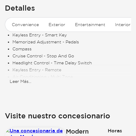
Detalles
Convenience
Exterior
Entertainment
Interior
Keyless Entry - Smart Key
Memorized Adjustment - Pedals
Compass
Cruise Control - Stop And Go
Headlight Control - Time Delay Switch
Keyless Entry - Remote
Air Conditioning - Multi Zone
Leer Más
...
Cruise Control - Speed Limiter
Cruise Control
Memorized Adjustment - Steering Wheel Position
Power Outlet - 110V
Keyless Entry - Keypad
Visite nuestro concesionario
Air Conditioning - Fully Automated Climate
Control
Modern
Horas
Engine - Remote Starter