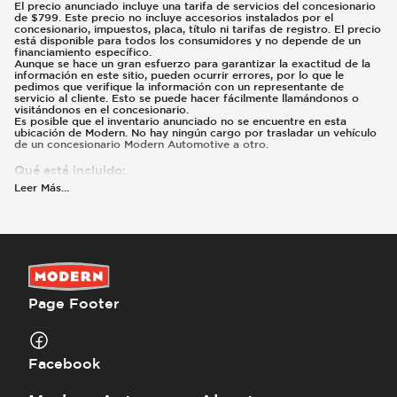
El precio anunciado incluye una tarifa de servicios del concesionario
de $799. Este precio no incluye accesorios instalados por el
concesionario, impuestos, placa, título ni tarifas de registro. El precio
está disponible para todos los consumidores y no depende de un
financiamiento específico.
Aunque se hace un gran esfuerzo para garantizar la exactitud de la
información en este sitio, pueden ocurrir errores, por lo que le
pedimos que verifique la información con un representante de
servicio al cliente. Esto se puede hacer fácilmente llamándonos o
visitándonos en el concesionario.
Es posible que el inventario anunciado no se encuentre en esta
ubicación de Modern. No hay ningún cargo por trasladar un vehículo
de un concesionario Modern Automotive a otro.
Qué está incluido
:
El precio anunciado incluye una tarifa de servicios del concesionario
Leer Más
...
de $799.
Qué no está incluido
:
Los precios y pagos no incluyen impuestos, placas, título ni registro.
Page Footer
Facebook