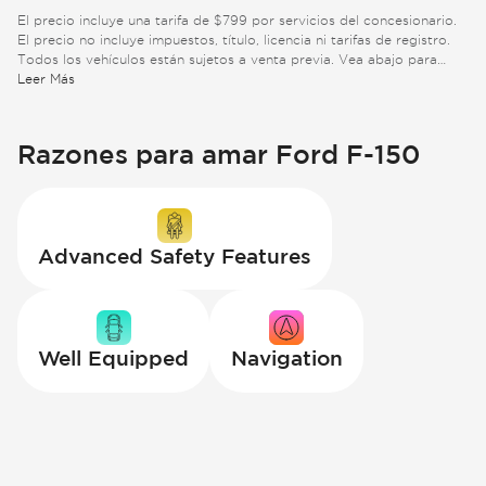
El precio incluye una tarifa de $799 por servicios del concesionario.
El precio no incluye impuestos, título, licencia ni tarifas de registro.
Todos los vehículos están sujetos a venta previa. Vea abajo para
información adicional.
Leer Más
Razones para amar Ford F-150
Advanced Safety Features
Well Equipped
Navigation