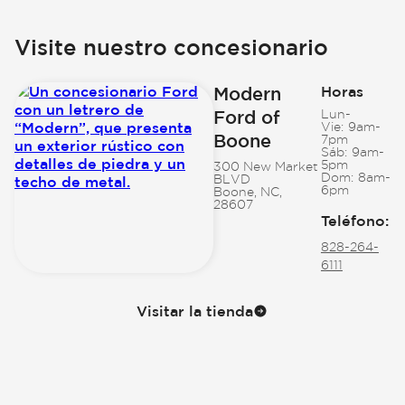
Visite nuestro concesionario
Modern
Horas
Ford of
Lun-
Vie:
9am-
Boone
7pm
Sáb:
9am-
5pm
300 New Market
Dom:
8am-
BLVD
6pm
Boone, NC,
28607
Teléfono
:
828-264-
6111
Visitar la tienda