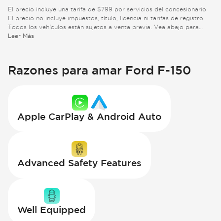
El precio incluye una tarifa de $799 por servicios del concesionario.
El precio no incluye impuestos, título, licencia ni tarifas de registro.
Todos los vehículos están sujetos a venta previa. Vea abajo para
información adicional.
Leer Más
Razones para amar Ford F-150
Apple CarPlay & Android Auto
Advanced Safety Features
Well Equipped