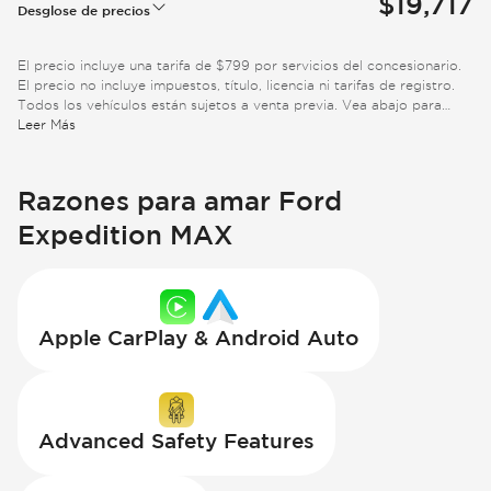
$19,717
Desglose de precios
El precio incluye una tarifa de $799 por servicios del concesionario.
El precio no incluye impuestos, título, licencia ni tarifas de registro.
Todos los vehículos están sujetos a venta previa. Vea abajo para
información adicional.
Leer Más
Razones para amar Ford
Expedition MAX
Apple CarPlay & Android Auto
Advanced Safety Features