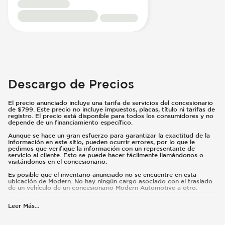
Rear Seat Down (cu ft)
Hip Room 3rd Row (mm)
Headroom Front (in)
Shoulder Room Rear (mm)
Cargo Capacity
EPA highway (L/100km)
Ground Clearance Unladen (mm)
Descargo de Precios
Headroom 3rd Row (mm)
El precio anunciado incluye una tarifa de servicios del concesionario
Eear Seat Down (cu ft)
de $799. Este precio no incluye impuestos, placas, título ni tarifas de
Headroom Rear (mm)
registro. El precio está disponible para todos los consumidores y no
depende de un financiamiento específico.
Rear Track (in)
Aunque se hace un gran esfuerzo para garantizar la exactitud de la
Shoulder Room Rear (in)
información en este sitio, pueden ocurrir errores, por lo que le
pedimos que verifique la información con un representante de
Leg Room Rear (in)
servicio al cliente. Esto se puede hacer fácilmente llamándonos o
Published Curb Weight (lbs)
visitándonos en el concesionario.
Leg Room 3rd Row (mm)
Es posible que el inventario anunciado no se encuentre en esta
ubicación de Modern. No hay ningún cargo asociado con el traslado
Combined (Mpg)
de un vehículo de un concesionario Modern Automotive a otro.
Urban (Mpg)
Qué está incluido
:
Leer Más
...
Published Curb Weight (kg)
El precio anunciado incluye una tarifa de servicios del concesionario
de $799.
Hip Room Front (mm)
Qué no está incluido
: