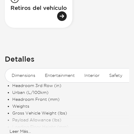
Retiros del vehículo
Detalles
Dimensions
Entertainment
Interior
Safety
E
Headroom 3rd Row (in)
Urban (L/100km)
Headroom Front (mm)
Weights
Gross Vehicle Weight (lbs)
Payload Allowance (lbs)
Loading Floor Height (mm)
Leer Más
...
Ground Clearance Unladen (in)