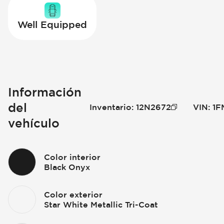
Well Equipped
Información
del
Inventario
:
12N2672
VIN
:
1F
vehículo
Color interior
Black Onyx
Color exterior
Star White Metallic Tri-Coat