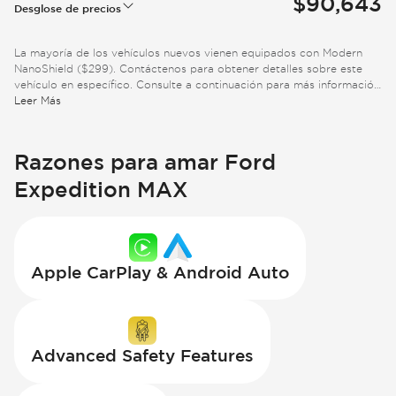
$90,643
Desglose de precios
La mayoría de los vehículos nuevos vienen equipados con Modern
NanoShield ($299). Contáctenos para obtener detalles sobre este
vehículo en específico. Consulte a continuación para más información
adicional.
Leer Más
Razones para amar Ford
Expedition MAX
Apple CarPlay & Android Auto
Advanced Safety Features