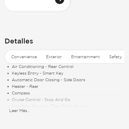
Detalles
Convenience
Exterior
Entertainment
Safety
Air Conditioning - Rear Control
Keyless Entry - Smart Key
Automatic Door Closing - Side Doors
Heater - Rear
Compass
Cruise Control - Stop And Go
Headlight Control - Time Delay Switch
Leer Más
...
Keyless Entry - Remote
Air Conditioning - Multi Zone
Cruise Control - Speed Limiter