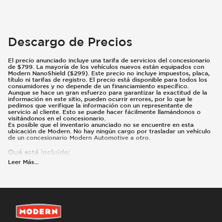
Descargo de Precios
El precio anunciado incluye una tarifa de servicios del concesionario
de $799. La mayoría de los vehículos nuevos están equipados con
Modern NanoShield ($299). Este precio no incluye impuestos, placa,
título ni tarifas de registro. El precio está disponible para todos los
consumidores y no depende de un financiamiento específico.
Aunque se hace un gran esfuerzo para garantizar la exactitud de la
información en este sitio, pueden ocurrir errores, por lo que le
pedimos que verifique la información con un representante de
servicio al cliente. Esto se puede hacer fácilmente llamándonos o
visitándonos en el concesionario.
Es posible que el inventario anunciado no se encuentre en esta
ubicación de Modern. No hay ningún cargo por trasladar un vehículo
de un concesionario Modern Automotive a otro.
Qué está incluido
:
El precio anunciado incluye una tarifa de servicios del concesionario
Leer Más
...
de $799. Pueden estar disponibles reembolsos o incentivos
adicionales según su elegibilidad. Estos incentivos y precios están
sujetos a cambios según los programas del fabricante.
Qué no está incluido
:
Los precios y pagos no incluyen impuestos, placas, título ni registro.
La mayoría de los vehículos están equipados con Modern NanoShield
($299). Comuníquese con nosotros para obtener detalles sobre este
vehículo en específico.