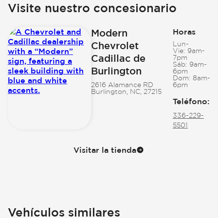
Visite nuestro concesionario
Modern
Horas
Chevrolet
Lun-
Vie:
9am-
Cadillac de
7pm
Sáb:
9am-
Burlington
6pm
Dom:
8am-
2616 Alamance RD
6pm
Burlington, NC, 27215
Teléfono
:
336-229-
5501
Visitar la tienda
Vehículos similares