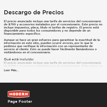
Descargo de Precios
El precio anunciado incluye una tarifa de servicios del concesionario
de $799 y accesorios instalados por el concesionario. Este precio no
incluye impuestos, placa, título ni tarifas de registro. El precio está
disponible para todos los consumidores y no depende de un
financiamiento específico.
Aunque se hace un gran esfuerzo para garantizar la exactitud de la
información en este sitio, pueden ocurrir errores, por lo que le
pedimos que verifique la información con un representante de
servicio al cliente. Esto se puede hacer fácilmente llamándonos o
visitándonos en el concesionario.
Qué está incluido
:
El precio anunciado incluye una tarifa de servicios del concesionario
de $799 y accesorios instalados por el concesionario. Este precio no
incluye impuestos, placa, título ni tarifas de registro. El precio está
Leer Más
...
disponible para todos los consumidores y no depende de un tipo
específico de financiamiento. Pueden existir reembolsos o incentivos
adicionales según la elegibilidad. Estos incentivos y precios están
sujetos a cambios según los programas del fabricante.
Qué no está incluido
:
Los precios y pagos no incluyen impuestos, placas, título ni registro.
El precio anunciado no incluye accesorios agregados por el
concesionario ni modificaciones.
Page Footer