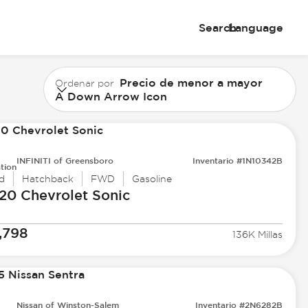
Search
Language
Precio de menor a mayor
Ordenar por
A Down Arrow Icon
INFINITI of Greensboro
Inventario #1N10342B
tion
d
Hatchback
FWD
Gasoline
20 Chevrolet
Sonic
,798
136K Millas
Nissan of Winston-Salem
Inventario #2N6282B