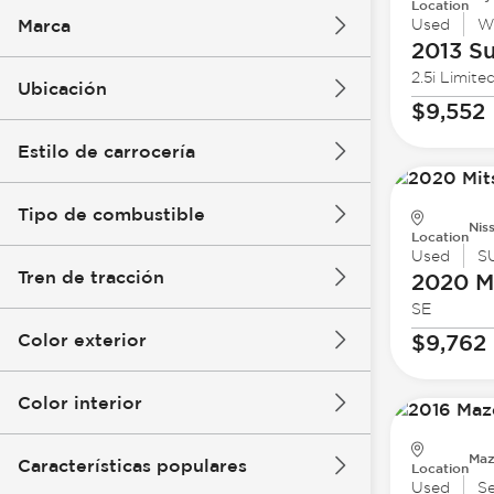
Location
Marca
Used
W
2013 S
2.5i Limite
Ubicación
$9,552
Estilo de carrocería
Tipo de combustible
Nis
Location
Used
S
Tren de tracción
2020 Mi
SE
Color exterior
$9,762
Color interior
Maz
Características populares
Location
Used
S