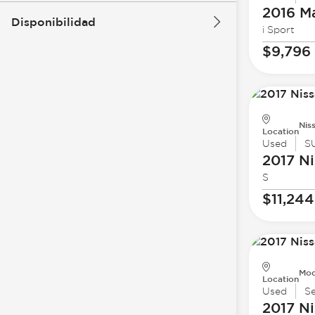
2016 M
Disponibilidad
i Sport
$9,796
Nis
Location
Used
S
2017 Ni
S
$11,244
Mod
Location
Used
S
2017 Ni