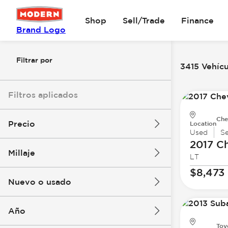
Shop
Sell/Trade
Finance
Brand Logo
Filtrar por
3415 Vehícu
Filtros aplicados
Che
Precio
Location
Used
S
2017 Ch
Millaje
LT
$8k
$147k
$8,473
Nuevo o usado
0 mi
305k mi
Año
Toy