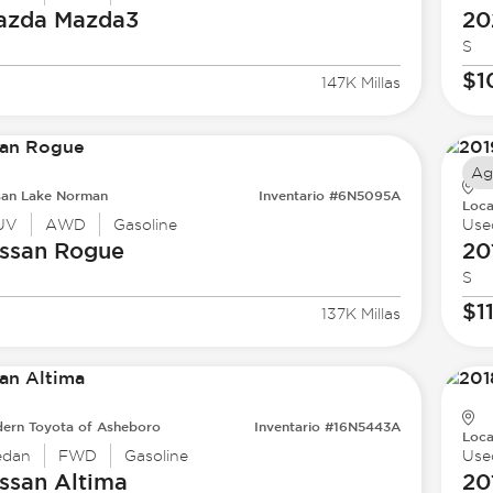
azda
Mazda3
20
S
$1
147K Millas
Ag
san Lake Norman
Inventario #6N5095A
Loca
UV
AWD
Gasoline
Use
ssan
Rogue
20
S
$1
137K Millas
ern Toyota of Asheboro
Inventario #16N5443A
Loca
edan
FWD
Gasoline
Use
ssan
Altima
20