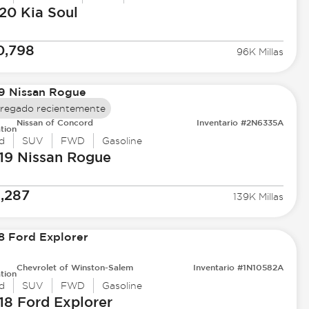
20 Kia
Soul
0,798
96K Millas
regado recientemente
Nissan of Concord
Inventario #2N6335A
tion
d
SUV
FWD
Gasoline
19 Nissan
Rogue
1,287
139K Millas
Chevrolet of Winston-Salem
Inventario #1N10582A
tion
d
SUV
FWD
Gasoline
18 Ford
Explorer