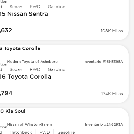
tion
d
Sedan
FWD
Gasoline
15 Nissan
Sentra
,632
108K Millas
Modern Toyota of Asheboro
Inventario #16N5395A
tion
d
Sedan
FWD
Gasoline
16 Toyota
Corolla
,794
174K Millas
Nissan of Winston-Salem
Inventario #2N6293A
tion
d
Hatchback
FWD
Gasoline