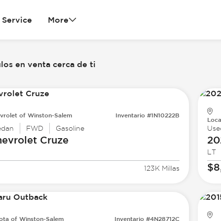
Service
More
los en venta cerca de ti
vrolet of Winston-Salem
Inventario #1N10222B
Loca
edan
FWD
Gasoline
Use
evrolet
Cruze
20
LT
$8
123K Millas
ota of Winston-Salem
Inventario #4N28712C