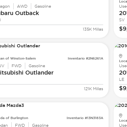
Loca
agon
AWD
Gasoline
Use
ubaru
Outback
20
d
SV
$9
135K Millas
san of Winston-Salem
Inventario #2N6261A
Loca
UV
FWD
Gasoline
Use
tsubishi
Outlander
20
LE
$9
121K Millas
da of Burlington
Inventario #13N3183A
Loca
edan
FWD
Gasoline
Use