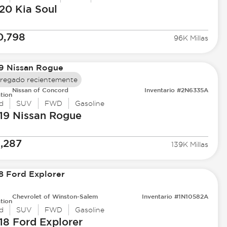
20 Kia
Soul
0,798
96K Millas
regado recientemente
Nissan of Concord
Inventario #2N6335A
tion
d
SUV
FWD
Gasoline
19 Nissan
Rogue
1,287
139K Millas
Chevrolet of Winston-Salem
Inventario #1N10582A
tion
d
SUV
FWD
Gasoline
18 Ford
Explorer