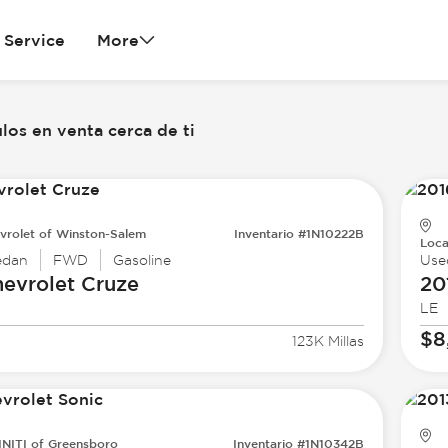
Service
More
los en venta cerca de ti
vrolet of Winston-Salem
Inventario #1N10222B
Loca
edan
FWD
Gasoline
Use
evrolet
Cruze
20
LE
$8
123K Millas
INITI of Greensboro
Inventario #1N10342B