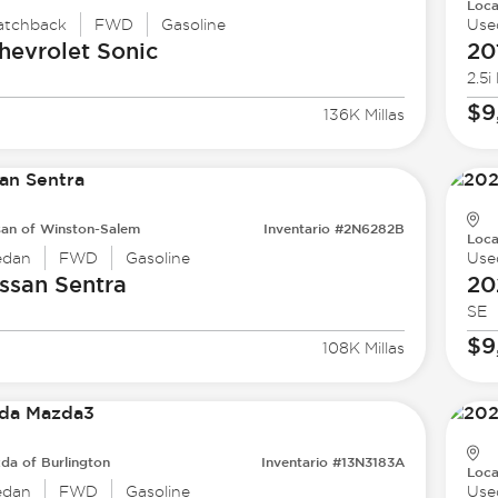
Loca
atchback
FWD
Gasoline
Use
hevrolet
Sonic
20
2.5i
$9
136K Millas
san of Winston-Salem
Inventario #2N6282B
Loca
edan
FWD
Gasoline
Use
ssan
Sentra
20
SE
$9
108K Millas
da of Burlington
Inventario #13N3183A
Loca
edan
FWD
Gasoline
Use