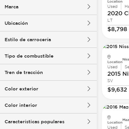
Location
Marca
Used
H
2020 C
LT
Ubicación
$8,798
Estilo de carrocería
Tipo de combustible
Nis
Location
Used
S
Tren de tracción
2015 Ni
SV
Color exterior
$9,632
Color interior
Maz
Características populares
Location
Used
S