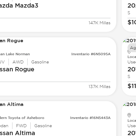
azda
Mazda3
20
S
$1
147K Millas
Ag
san Lake Norman
Inventario #6N5095A
Loca
UV
AWD
Gasoline
Use
ssan
Rogue
20
S
$1
137K Millas
ern Toyota of Asheboro
Inventario #16N5443A
Loca
edan
FWD
Gasoline
Use
ssan
Altima
20