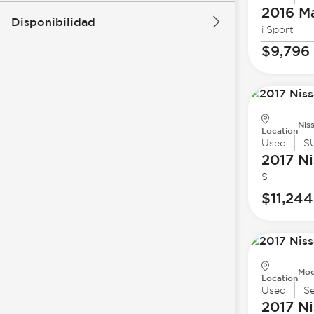
2016 M
Disponibilidad
i Sport
$9,796
Nis
Location
Used
S
2017 Ni
S
$11,244
Mod
Location
Used
S
2017 Ni