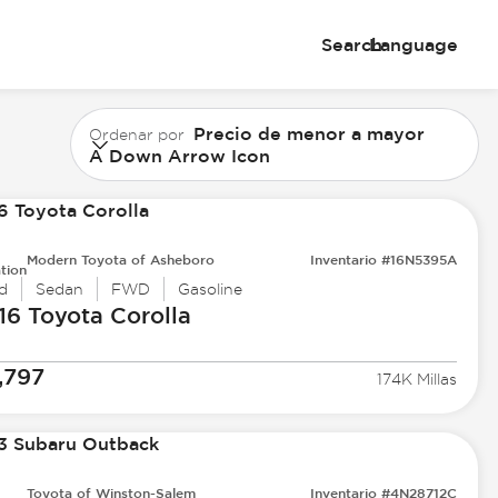
Search
Language
Precio de menor a mayor
Ordenar por
A Down Arrow Icon
Modern Toyota of Asheboro
Inventario #16N5395A
tion
d
Sedan
FWD
Gasoline
16 Toyota
Corolla
,797
174K Millas
Toyota of Winston-Salem
Inventario #4N28712C