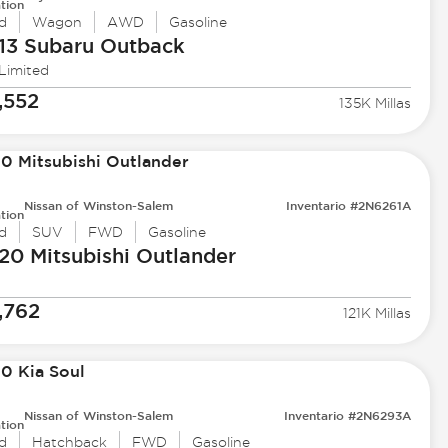
tion
d
Wagon
AWD
Gasoline
13 Subaru
Outback
 Limited
,552
135K Millas
Nissan of Winston-Salem
Inventario #2N6261A
tion
d
SUV
FWD
Gasoline
20 Mitsubishi
Outlander
,762
121K Millas
Nissan of Winston-Salem
Inventario #2N6293A
tion
d
Hatchback
FWD
Gasoline