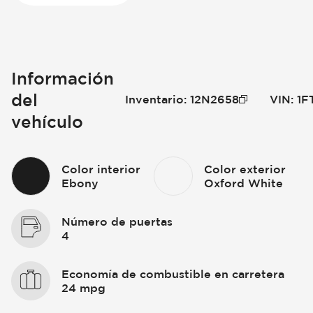
Información
del
Inventario
:
12N2658
VIN
:
1F
vehículo
Color interior
Color exterior
Ebony
Oxford White
Número de puertas
4
Economía de combustible en carretera
24 mpg