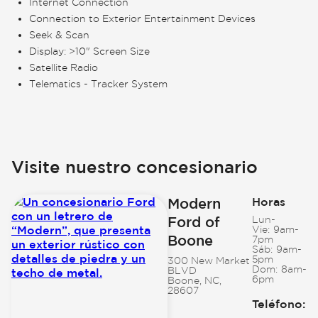
Internet Connection
Connection to Exterior Entertainment Devices
Seek & Scan
Display: >10" Screen Size
Satellite Radio
Telematics - Tracker System
Visite nuestro concesionario
Modern
Horas
Ford of
Lun-
Vie:
9am-
Boone
7pm
Sáb:
9am-
5pm
300 New Market
Dom:
8am-
BLVD
6pm
Boone, NC,
28607
Teléfono
: