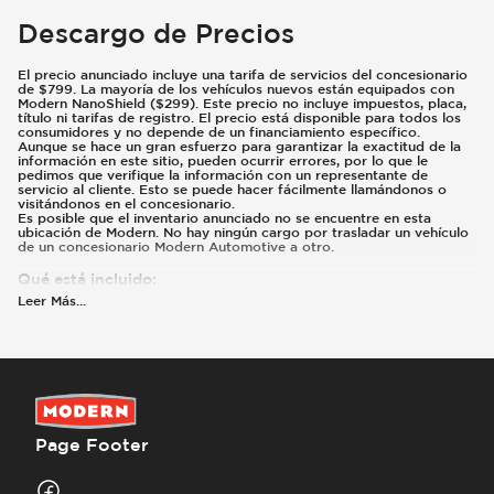
Descargo de Precios
El precio anunciado incluye una tarifa de servicios del concesionario
de $799. La mayoría de los vehículos nuevos están equipados con
Modern NanoShield ($299). Este precio no incluye impuestos, placa,
título ni tarifas de registro. El precio está disponible para todos los
consumidores y no depende de un financiamiento específico.
Aunque se hace un gran esfuerzo para garantizar la exactitud de la
información en este sitio, pueden ocurrir errores, por lo que le
pedimos que verifique la información con un representante de
servicio al cliente. Esto se puede hacer fácilmente llamándonos o
visitándonos en el concesionario.
Es posible que el inventario anunciado no se encuentre en esta
ubicación de Modern. No hay ningún cargo por trasladar un vehículo
de un concesionario Modern Automotive a otro.
Qué está incluido
:
El precio anunciado incluye una tarifa de servicios del concesionario
Leer Más
...
de $799. Pueden estar disponibles reembolsos o incentivos
adicionales según su elegibilidad. Estos incentivos y precios están
sujetos a cambios según los programas del fabricante.
Qué no está incluido
:
Los precios y pagos no incluyen impuestos, placas, título ni registro.
La mayoría de los vehículos están equipados con Modern NanoShield
($299). Comuníquese con nosotros para obtener detalles sobre este
vehículo en específico.
Page Footer