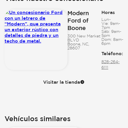
Modern
Horas
Ford of
Lun-
Vie:
9am-
Boone
7pm
Sáb:
9am-
5pm
300 New Market
Dom:
8am-
BLVD
6pm
Boone, NC,
28607
Teléfono
:
828-264-
6111
Visitar la tienda
Vehículos similares