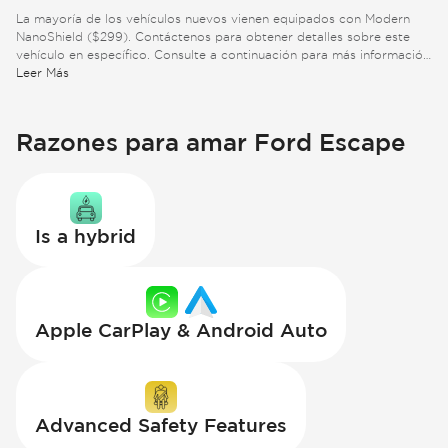
La mayoría de los vehículos nuevos vienen equipados con Modern
NanoShield ($299). Contáctenos para obtener detalles sobre este
vehículo en específico. Consulte a continuación para más información
adicional.
Leer Más
Razones para amar Ford Escape
Is a hybrid
Apple CarPlay & Android Auto
Advanced Safety Features