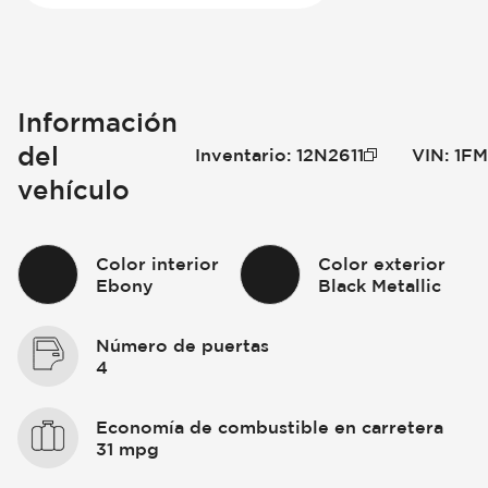
Información
del
Inventario
:
12N2611
VIN
:
1F
vehículo
Color interior
Color exterior
Ebony
Black Metallic
Número de puertas
4
Economía de combustible en carretera
31 mpg