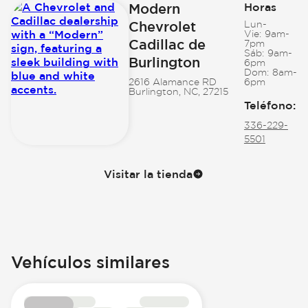
Modern
Horas
Chevrolet
Lun-
Vie:
9am-
Cadillac de
7pm
Sáb:
9am-
Burlington
6pm
Dom:
8am-
2616 Alamance RD
6pm
Burlington, NC, 27215
Teléfono
:
336-229-
5501
Visitar la tienda
Vehículos similares