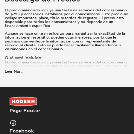
El precio anunciado incluye una tarifa de servicios del concesionario
de $799 y accesorios instalados por el concesionario. Este precio no
incluye impuestos, placa, título ni tarifas de registro. El precio está
disponible para todos los consumidores y no depende de un
financiamiento específico.
Aunque se hace un gran esfuerzo para garantizar la exactitud de la
información en este sitio, pueden ocurrir errores, por lo que le
pedimos que verifique la información con un representante de
servicio al cliente. Esto se puede hacer fácilmente llamándonos o
visitándonos en el concesionario.
Qué está incluido
:
El precio anunciado incluye una tarifa de servicios del concesionario
de $799 y accesorios instalados por el concesionario. Este precio no
incluye impuestos, placa, título ni tarifas de registro. El precio está
Leer Más
...
disponible para todos los consumidores y no depende de un tipo
específico de financiamiento. Pueden existir reembolsos o incentivos
adicionales según la elegibilidad. Estos incentivos y precios están
sujetos a cambios según los programas del fabricante.
Qué no está incluido
:
Los precios y pagos no incluyen impuestos, placas, título ni registro.
El precio anunciado no incluye accesorios agregados por el
concesionario ni modificaciones.
Page Footer
Facebook