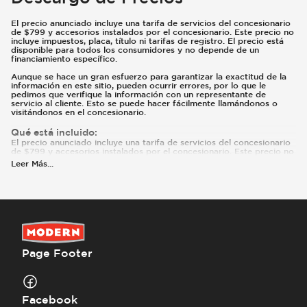
El precio anunciado incluye una tarifa de servicios del concesionario
de $799 y accesorios instalados por el concesionario. Este precio no
incluye impuestos, placa, título ni tarifas de registro. El precio está
disponible para todos los consumidores y no depende de un
financiamiento específico.
Aunque se hace un gran esfuerzo para garantizar la exactitud de la
información en este sitio, pueden ocurrir errores, por lo que le
pedimos que verifique la información con un representante de
servicio al cliente. Esto se puede hacer fácilmente llamándonos o
visitándonos en el concesionario.
Qué está incluido
:
El precio anunciado incluye una tarifa de servicios del concesionario
de $799 y accesorios instalados por el concesionario. Este precio no
incluye impuestos, placa, título ni tarifas de registro. El precio está
Leer Más
...
disponible para todos los consumidores y no depende de un tipo
específico de financiamiento. Pueden existir reembolsos o incentivos
adicionales según la elegibilidad. Estos incentivos y precios están
sujetos a cambios según los programas del fabricante.
Qué no está incluido
:
Los precios y pagos no incluyen impuestos, placas, título ni registro.
El precio anunciado no incluye accesorios agregados por el
concesionario ni modificaciones.
Page Footer
Facebook