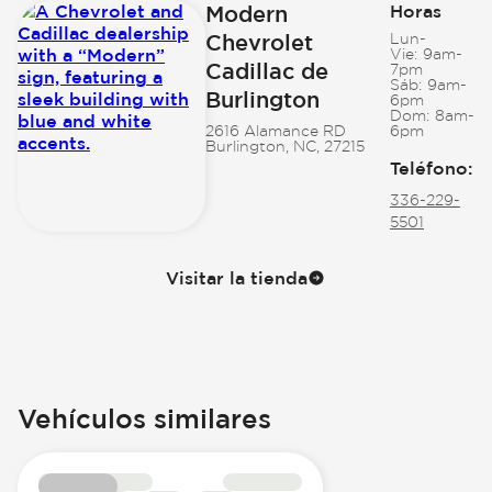
Modern
Horas
Chevrolet
Lun-
Vie:
9am-
Cadillac de
7pm
Sáb:
9am-
Burlington
6pm
Dom:
8am-
2616 Alamance RD
6pm
Burlington, NC, 27215
Teléfono
:
336-229-
5501
Visitar la tienda
Vehículos similares