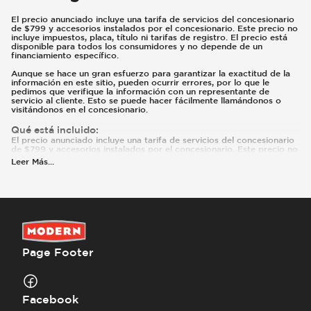
El precio anunciado incluye una tarifa de servicios del concesionario
de $799 y accesorios instalados por el concesionario. Este precio no
incluye impuestos, placa, título ni tarifas de registro. El precio está
disponible para todos los consumidores y no depende de un
financiamiento específico.
Aunque se hace un gran esfuerzo para garantizar la exactitud de la
información en este sitio, pueden ocurrir errores, por lo que le
pedimos que verifique la información con un representante de
servicio al cliente. Esto se puede hacer fácilmente llamándonos o
visitándonos en el concesionario.
Qué está incluido
:
El precio anunciado incluye una tarifa de servicios del concesionario
de $799 y accesorios instalados por el concesionario. Este precio no
incluye impuestos, placa, título ni tarifas de registro. El precio está
Leer Más
...
disponible para todos los consumidores y no depende de un tipo
específico de financiamiento. Pueden existir reembolsos o incentivos
adicionales según la elegibilidad. Estos incentivos y precios están
sujetos a cambios según los programas del fabricante.
Qué no está incluido
:
Los precios y pagos no incluyen impuestos, placas, título ni registro.
El precio anunciado no incluye accesorios agregados por el
concesionario ni modificaciones.
Page Footer
Facebook