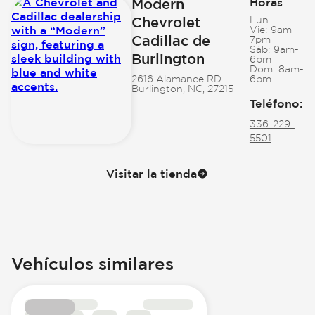
Modern
Horas
Chevrolet
Lun-
Vie:
9am-
Cadillac de
7pm
Sáb:
9am-
Burlington
6pm
Dom:
8am-
2616 Alamance RD
6pm
Burlington, NC, 27215
Teléfono
:
336-229-
5501
Visitar la tienda
Vehículos similares