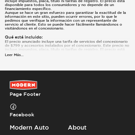
incluye impuestos, placa, título ni tarifas de registro. El precio está
disponible para todos los consumidores y no depende de un
financiamiento específico.
Aunque se hace un gran esfuerzo para garantizar la exactitud de la
información en este sitio, pueden ocurrir errores, por lo que le
pedimos que verifique la información con un representante de
servicio al cliente. Esto se puede hacer fácilmente llamándonos o
visitándonos en el concesionario.
Qué está incluido
:
El precio anunciado incluye una tarifa de servicios del concesionario
de $799 y accesorios instalados por el concesionario. Este precio no
incluye impuestos, placa, título ni tarifas de registro. El precio está
disponible para todos los consumidores y no depende de un tipo
Leer Más
...
específico de financiamiento. Pueden existir reembolsos o incentivos
adicionales según la elegibilidad. Estos incentivos y precios están
sujetos a cambios según los programas del fabricante.
Qué no está incluido
:
Los precios y pagos no incluyen impuestos, placas, título ni registro.
Page Footer
Facebook
Modern Auto
About