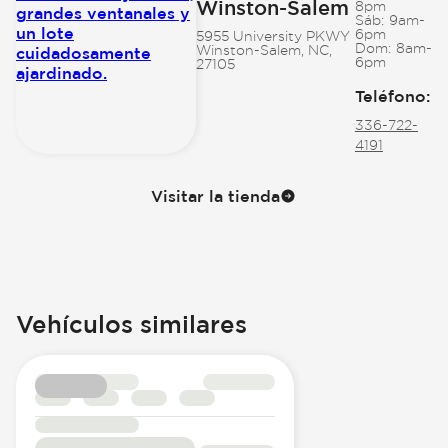
Winston-Salem
8pm
Sáb:
9am-
6pm
5955 University PKWY
Dom:
8am-
Winston-Salem, NC,
6pm
27105
Teléfono
:
336-722-
4191
Visitar la tienda
Vehículos similares