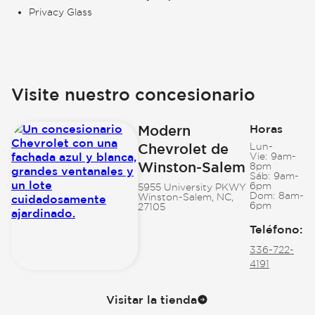
Privacy Glass
Visite nuestro concesionario
Modern
Horas
Chevrolet de
Lun-
Vie:
9am-
Winston-Salem
8pm
Sáb:
9am-
6pm
5955 University PKWY
Dom:
8am-
Winston-Salem, NC,
6pm
27105
Teléfono
:
336-722-
4191
Visitar la tienda