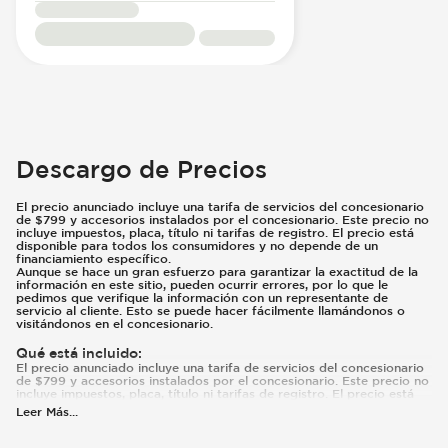
Descargo de Precios
El precio anunciado incluye una tarifa de servicios del concesionario
de $799 y accesorios instalados por el concesionario. Este precio no
incluye impuestos, placa, título ni tarifas de registro. El precio está
disponible para todos los consumidores y no depende de un
financiamiento específico.
Aunque se hace un gran esfuerzo para garantizar la exactitud de la
información en este sitio, pueden ocurrir errores, por lo que le
pedimos que verifique la información con un representante de
servicio al cliente. Esto se puede hacer fácilmente llamándonos o
visitándonos en el concesionario.
Qué está incluido
:
El precio anunciado incluye una tarifa de servicios del concesionario
de $799 y accesorios instalados por el concesionario. Este precio no
incluye impuestos, placa, título ni tarifas de registro. El precio está
disponible para todos los consumidores y no depende de un tipo
Leer Más
...
específico de financiamiento. Pueden existir reembolsos o incentivos
adicionales según la elegibilidad. Estos incentivos y precios están
sujetos a cambios según los programas del fabricante.