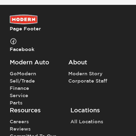
Qué no está incluido
:
Los precios y pagos no incluyen impuestos, placas, título ni registro.
Page Footer
Facebook
Modern Auto
About
GoModern
Modern Story
Sell/Trade
Corporate Staff
Finance
Service
Parts
Resources
Locations
Careers
All Locations
Reviews