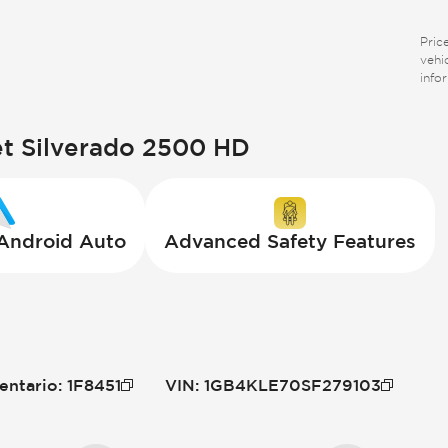
Price
vehi
info
t Silverado 2500 HD
 Android Auto
Advanced Safety Features
entario
:
1F8451
VIN
:
1GB4KLE70SF279103