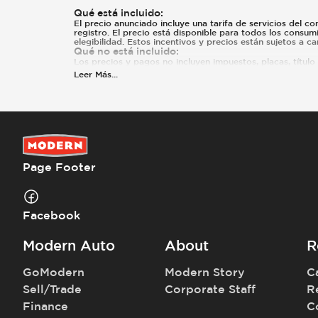
Qué está incluido
:
El precio anunciado incluye una tarifa de servicios del co
registro. El precio está disponible para todos los consum
elegibilidad. Estos incentivos y precios están sujetos a 
Qué no está incluido
:
Los precios y pagos no incluyen impuestos, placas, título n
Leer Más
...
Page Footer
Facebook
Modern Auto
About
R
GoModern
Modern Story
C
Sell/Trade
Corporate Staff
R
Finance
C