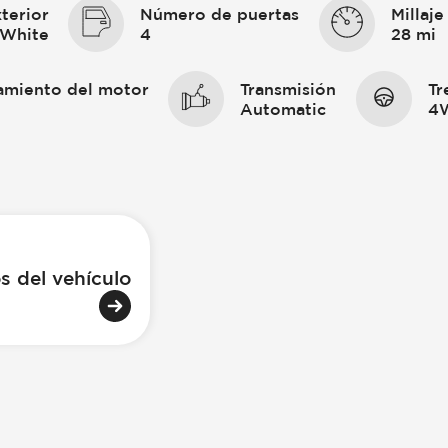
terior
Número de puertas
Millaje
 White
4
28 mi
amiento del motor
Transmisión
Tr
Automatic
4
s del vehículo