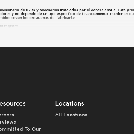
ncesionario de $799 y accesorios instalados por el concesionario. Este preci
idores y no depende de un tipo específico de financiamiento. Pueden existi
cambios según los programas del fabricante.
i registro.
esources
Locations
areers
All Locations
eviews
ommitted To Our