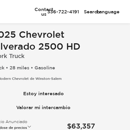
Contact
336-722-4191
Search
Language
us
025 Chevrolet
ilverado 2500 HD
rk Truck
ck • 28 miles • Gasoline
odern Chevrolet de Winston-Salem
Estoy interesado
Valorar mi intercambio
cio Anunciado
$63,357
lose de precios