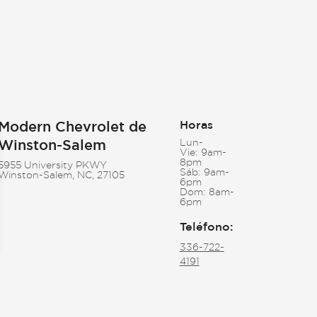
Modern Chevrolet de
Horas
Winston-Salem
Lun-
Vie:
9am-
8pm
5955 University PKWY
Sáb:
9am-
Winston-Salem, NC, 27105
6pm
Dom:
8am-
6pm
Teléfono
:
336-722-
4191