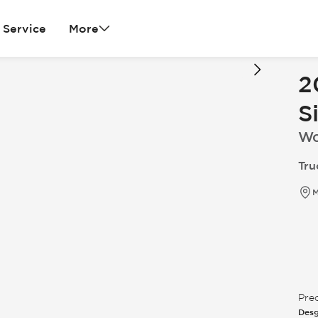
Service
More
2
S
Wo
Tru
M
Pre
Desg