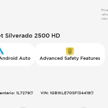
Price
vehi
info
t Silverado 2500 HD
 Android Auto
Advanced Safety Features
entario
:
1L7279
VIN
:
1GB1KLE70SF134419