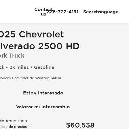
Contact
336-722-4191
Search
Language
us
025 Chevrolet
ilverado 2500 HD
rk Truck
ck • 2k miles • Gasoline
odern Chevrolet de Winston-Salem
Estoy interesado
Valorar mi intercambio
cio Anunciado
$60,538
lose de precios