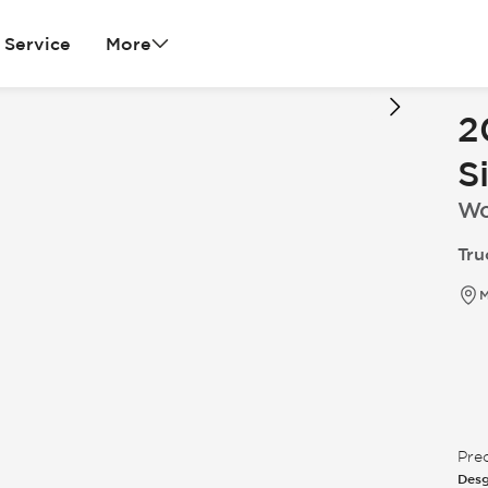
Service
More
2
S
Wo
Tru
M
Pre
Desg