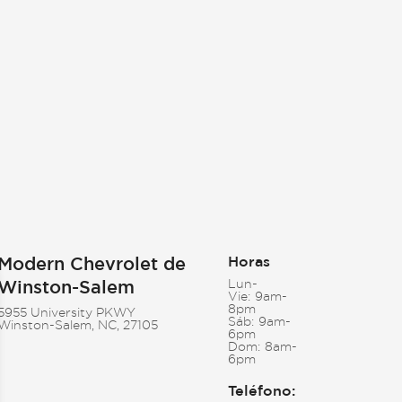
Modern Chevrolet de
Horas
Winston-Salem
Lun-
Vie:
9am-
8pm
5955 University PKWY
Sáb:
9am-
Winston-Salem, NC, 27105
6pm
Dom:
8am-
6pm
Teléfono
: