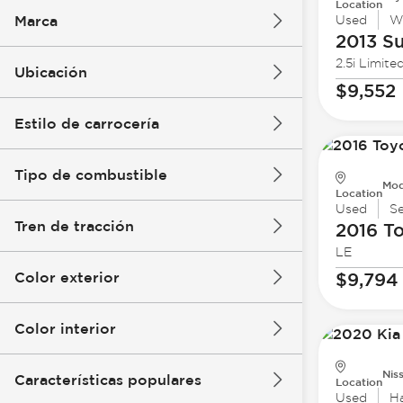
Location
Marca
Used
W
2013 S
2.5i Limite
Ubicación
$9,552
Estilo de carrocería
Tipo de combustible
Mod
Location
Used
S
Tren de tracción
2016 T
LE
Color exterior
$9,794
Color interior
Nis
Características populares
Location
Used
H