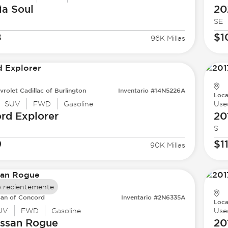
ia
Soul
20
SE
8
$1
96K Millas
vrolet Cadillac of Burlington
Inventario #14N5226A
Loca
SUV
FWD
Gasoline
Use
ord
Explorer
20
S
9
$1
90K Millas
 recientemente
san of Concord
Inventario #2N6335A
Loca
UV
FWD
Gasoline
Use
issan
Rogue
20