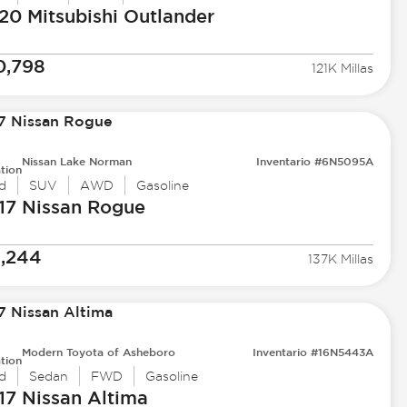
20 Mitsubishi
Outlander
0,798
121K Millas
Nissan Lake Norman
Inventario #6N5095A
tion
d
SUV
AWD
Gasoline
17 Nissan
Rogue
1,244
137K Millas
Modern Toyota of Asheboro
Inventario #16N5443A
tion
d
Sedan
FWD
Gasoline
17 Nissan
Altima