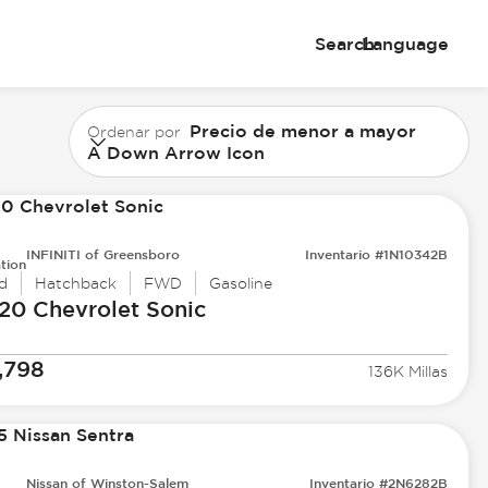
Search
Language
Precio de menor a mayor
Ordenar por
A Down Arrow Icon
INFINITI of Greensboro
Inventario #1N10342B
tion
d
Hatchback
FWD
Gasoline
20 Chevrolet
Sonic
,798
136K Millas
Nissan of Winston-Salem
Inventario #2N6282B