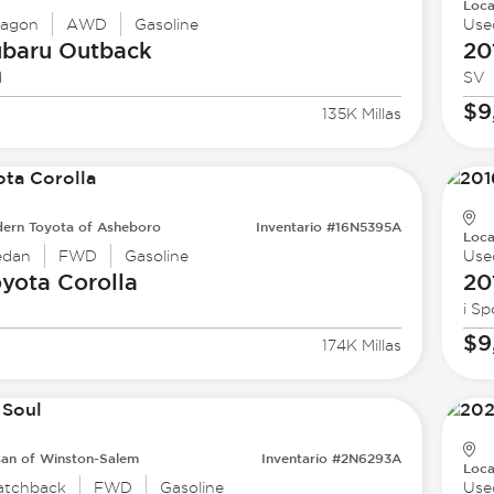
Loca
agon
AWD
Gasoline
Use
ubaru
Outback
20
d
SV
$9
135K Millas
ern Toyota of Asheboro
Inventario #16N5395A
Loca
edan
FWD
Gasoline
Use
oyota
Corolla
20
i Sp
$9
174K Millas
san of Winston-Salem
Inventario #2N6293A
Loca
atchback
FWD
Gasoline
Use