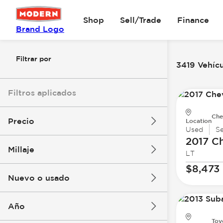
Shop
Sell/Trade
Finance
Brand Logo
Filtrar por
3419 Vehícu
Filtros aplicados
Che
Precio
Location
Used
S
2017 Ch
Millaje
LT
$8k
$147k
$8,473
Nuevo o usado
0 mi
277k mi
Año
Toy