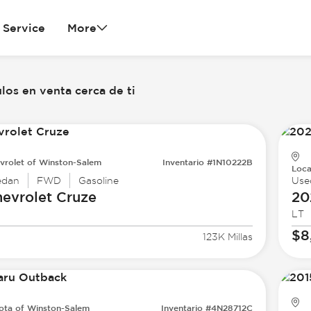
Service
More
los en venta cerca de ti
vrolet of Winston-Salem
Inventario #1N10222B
Loca
edan
FWD
Gasoline
Use
evrolet
Cruze
20
LT
$8
123K Millas
ota of Winston-Salem
Inventario #4N28712C