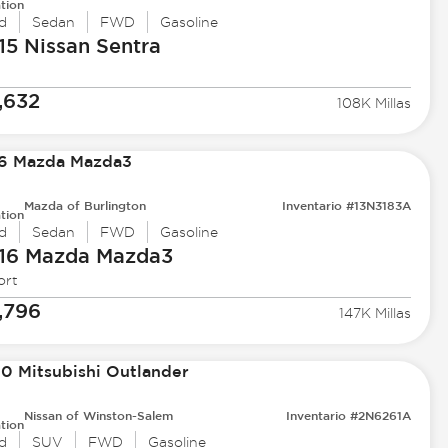
tion
d
Sedan
FWD
Gasoline
15 Nissan
Sentra
,632
108K Millas
Mazda of Burlington
Inventario #13N3183A
tion
d
Sedan
FWD
Gasoline
16 Mazda
Mazda3
ort
,796
147K Millas
Nissan of Winston-Salem
Inventario #2N6261A
tion
d
SUV
FWD
Gasoline