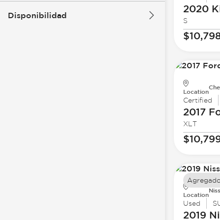
2020 K
Disponibilidad
S
$10,79
Che
Location
Certified
2017 F
XLT
$10,79
Agregado
Nis
Location
Used
S
2019 N