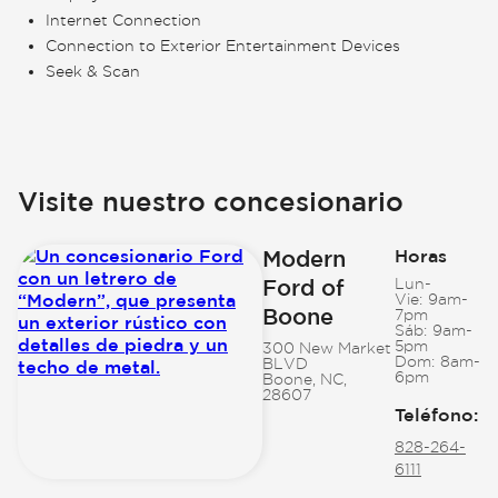
Internet Connection
Connection to Exterior Entertainment Devices
Seek & Scan
Visite nuestro concesionario
Modern
Horas
Ford of
Lun-
Vie:
9am-
Boone
7pm
Sáb:
9am-
5pm
300 New Market
Dom:
8am-
BLVD
6pm
Boone, NC,
28607
Teléfono
:
828-264-
6111