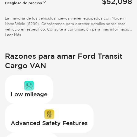
$52,098
Desglose de precios
La mayoría de los vehículos nuevos vienen equipados con Modern
NanoShield ($299). Contáctenos para obtener detalles sobre este
vehículo en específico. Consulte a continuación para más información
adicional.
Leer Más
Razones para amar Ford Transit
Cargo VAN
Low mileage
Advanced Safety Features